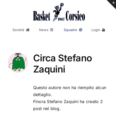
Salta
al
contenuto
Società
News
Squadre
Login
Baskin
Contatti
AREA RISERVATA
Notizie
Serie C Femminile
Chi siamo
Divisione Regionale 1 Maschile
REGISTRAZIONE
Divisione Regionale 3 Maschile
Eventi
La nostra storia
Promozione Femminile
Circa
Stefano
Under 25
Statuto
Under 19
Zaquini
Codice di condotta
Under 17
Under 15
Merchandising
Under 14
Under 13
Esordienti
Questo autore non ha riempito alcun
Aquilotti
Scoiattoli
dettaglio.
Pulcini
Finora Stefano Zaquini ha creato 2
post nel blog.