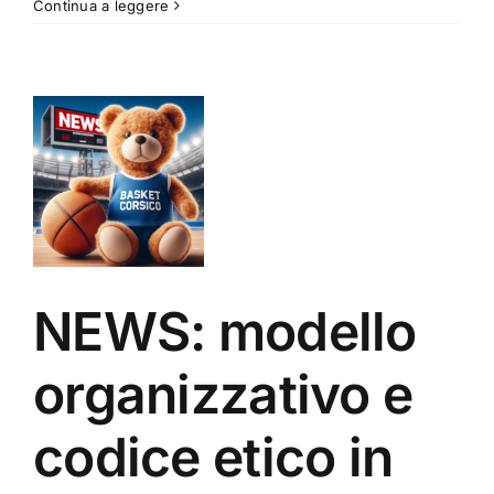
Continua a leggere
tivo
i
ding
NEWS: modello
organizzativo e
codice etico in