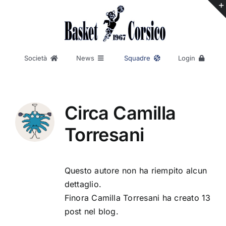
Salta
al
contenuto
Società
News
Squadre
Login
Baskin
Contatti
AREA RISERVATA
Notizie
Serie C Femminile
Chi siamo
Divisione Regionale 1 Maschile
REGISTRAZIONE
Divisione Regionale 3 Maschile
Eventi
La nostra storia
Promozione Femminile
Circa
Camilla
Under 25
Statuto
Under 19
Torresani
Codice di condotta
Under 17
Under 15
Merchandising
Under 14
Under 13
Esordienti
Questo autore non ha riempito alcun
Aquilotti
Scoiattoli
dettaglio.
Pulcini
Finora Camilla Torresani ha creato 13
post nel blog.